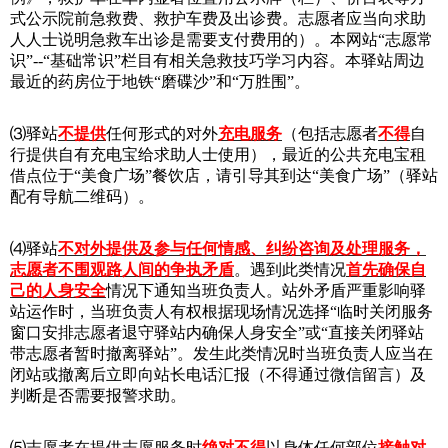
式公示院前急救费、救护车费及出诊费。志愿者应当向求助
人人士说明急救车出诊是需要支付费用的）。本网站“志愿常
识”--“基础常识”栏目有相关急救技巧学习内容。本驿站周边
最近的药房位于地铁“磨碟沙”和“万胜围”。
⑶驿站
不提供
任何形式的对外
充电服务
（包括志愿者
不得
自
行提供自有充电宝给求助人士使用），最近的公共充电宝租
借点位于“美食广场”餐饮店，请引导其到达“美食广场”（驿站
配有导航二维码）。
⑷驿站
不对外提供及参与任何情感、纠纷咨询及处理服务，
志愿者不围观路人间的争执矛盾
。遇到此类情况
首先确保自
己的人身安全
情况下通知当班负责人。站外矛盾严重影响驿
站运作时，当班负责人有权根据现场情况选择“临时关闭服务
窗口安排志愿者退守驿站内确保人身安全”或“直接关闭驿站
带志愿者暂时撤离驿站”。发生此类情况时当班负责人应当在
闭站或撤离后立即向站长电话汇报（不得通过微信留言）及
判断是否需要报警求助。
⑸志愿者在提供志愿服务时
绝对不得
以身体任何部位
接触对