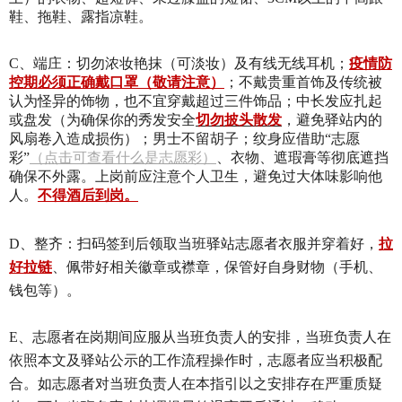
鞋、拖鞋、露指凉鞋。
C
、端庄：切勿浓妆艳抹（可淡妆）
及有线无线耳机
；
疫情防
控期必须正确戴口罩（敬请注意）
；不戴贵重首饰及传统被
认为怪异的饰物，
也不宜穿戴
超过三件饰品；中长发应扎起
或盘发（为确保你的秀发安全
切勿披头散发
，避免驿站内的
风扇卷入造成损伤）；男士不留胡子；纹身应借助
“
志愿
彩
”
（点击可查看什么是志愿彩）
、衣物、遮瑕膏等彻底遮挡
确保不外露。上岗前应注意个人卫生，避免过大体味影响他
人。
不得酒后到岗。
D
、整齐：扫码签到后领取当班驿站志愿者衣服并穿着好，
拉
好拉链
、佩带好相关徽章或襟章，保管好自身财物（手机、
钱包等）。
E、志愿者在岗期间应服从当班负责人的安排，当班负责人在
依照本文及驿站公示的工作流程操作时，志愿者应当积极配
合。如志愿者对当班负责人在本指引以之安排存在严重质疑