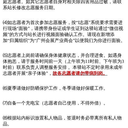
庭志愿者。如其它志愿者自身对相关除四害用品过敏，请联
系站长修改志愿服务日期。
⑷如志愿者为首次参加志愿服务，按“I志愿”系统要求需要进
行现场“面验”，请携带身份证或学生证到达驿站通过“微信视
频”的方式与站长进行视频面验确认工作。请现在新增添
加“归属组织”为“广州会展产业商会”以便我们为你进行面验。
⑸志愿者上岗前请确保身体健康状态，并合理进食。如遇身
体抱恙，请于服务时间前一天（上午班为11时前、下午班为3
时前）联系负责人调整服务安排 。本驿站不定时录用未成年
志愿者开展“亲子体验”，
故各志愿者请勿带病到岗。
⑹夏季请做好防晒保护工作，冬季请做好保暖工作。
⑺自备一个充电宝（志愿者自己使用，不得外借）。
⑻根据站内标识放置私人物品，签退时务必带离所有私人物
品
。