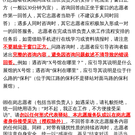
方（一般以30分钟为宜）。咨询回答由正坐于窗口的志愿者
作第一回答人，其它志愿者当助手（不建议多人同时回
答）；遇多人同时咨询时，其它志愿者应积极加入形成一对
一的回答服务。 志愿者在完成当班负责人依工作流程安排的
任务后，
如需借助手机进行在线学习或资料填报时，请注意
不要就坐于窗口正方
。
问路咨询时，
志愿者应引导咨询者叙
述出
完整的咨询内容，避免因咨询问题
叙述不清导致的错误
回答。
例如：遇咨询“X号馆在哪里？”，应引导其说明是什么
展馆的X号馆；遇咨询“保利在哪里”，应引导其说明是位于什
么路的“保利”（位于阅江路的保利不是驿站对面马路的保利
展馆）。
⑻在岗志愿者（包括当班负责人）如遇采访，请
礼貌拒绝，
统一回绝用语为：“对不起，我正在工作，不方便接受采
访”。
请
勿以任何形式代表驿站、本志愿服务队或以在岗志愿
者身份接受采访（授权除外）
。不回答非本次志愿服务内容
的任何问题。同样，对带有骚扰性质的持续咨询时，志愿者
因注意自身安全，统一以
“感谢你，再见”结束对话，并适当