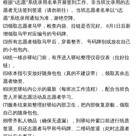
根据“i志愿”系统录用名单开展签到工作。非当班次录用的志
愿者无法签到签退（请勿前往）。当班志愿者名单以“i志
愿”系统录用通知为准，谢绝空降。
⑵领取志愿者马甲，检查内袋、拉链是否完好。 8月1日后新
增领取马甲对应编号的号码牌。
⑶所有志愿者领取马甲后，穿着整齐。 号码牌别或放在自己
的小包包内。
⑷统一移步驿站门前，有序进入驿站整理仪容仪表（拉好拉
链）。
⑸依本指引安放好随身包包（真的不建议带），领取其余志
愿者物资。
⑹浏览驿站内公示的最新《每班次工作流程》，配合当班负
责人开展志愿活动及志愿者学习。
⑺服务结束前整理好驿站内部卫生，把内部恢复原貌，领取
自己的随身包包。
⑻带齐私人物品（确保无遗漏），到驿站外窗口前进行纸质
签退、归还志愿者马甲和号码牌、二维码签退（此时志愿者