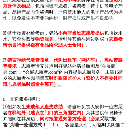
方身体及物品
，包括同班志愿者、咨询者手持手机等电子产
品、易碎产品向你咨询时，严禁使用他人
的电子产品代为操
作，以免发生不需要的纠纷、财产损失或产生不良影响。
⑹基于物资补给考虑，驿站
不向非当班志愿者提供
包括饮用
水、安全头盔等
物资服务
，请引导其前往周边购买
（志愿者
请勿自行提供自有食品给求助人士食用）
。
⑺
婉言拒绝代看管孩童、代叫出租车（网约车）、离站带路
等要求，
志愿者请充分运用好驿站外墙导航图及“会展商
会.com”、“会展志愿者.com”的内容提供志愿服务。未满16周
岁的志愿者在岗期间应
时刻跟随监护人（监护人不得委托同
班志愿者临时照看并离开）。
6
、其它服务指引：
⑴
假如发生
未成年人走失求助
，请当班负责人安排一位志愿
者
在驿站外（建议在门口的三角围栏内）
为其提供休息椅子
采取“报
并陪同在其身边，
同时报警通知警方处理（必须
警”为唯一处理方式！！！）
。客流量大时，可临时关闭窗口