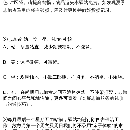
色“
”
区域
。请提高警惕，物品遗失本驿站免责。如发现夏季
√
志愿者马甲内袋有破损，应及时更换并做好货损记录。
⑵志愿者“站、笑、坐、礼”的礼貌
A
、站：尽量站直、减少频繁移动、不驼背。
B
、笑：保持微笑、可露齿。
C
、坐：双脚触地，不翘二郞腿、不抖腿、不躺坐、不瘫坐。
D
、礼：在岗期间志愿者之间不追逐嬉戏、不吵架打架，志愿
间之间心平气和地沟通，更多可查看
《会展志愿服务的礼仪
与沟通技巧》
。
⑶每月最后一个星期五闭站前，驿站均进行除四害保洁工
作，故每月第一个周六及周日我们将不录用“亲子体验”的家