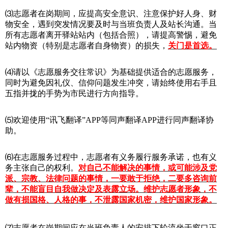
⑶志愿者在岗期间，应提高安全意识、注意保护好人身、财
物安全，遇到突发情况要及时与当班负责人及站长沟通。当
所有志愿者离开驿站站内（包括合照），请提高警惕，避免
站内物资（特别是志愿者自身物资）的损失，
关门是首选。
⑷请以《志愿服务交往常识》为基础提供适合的志愿服务，
同时
为避免因礼仪、信仰问题发生冲突，请始终使用右手且
五指并拢的手势为市民进行方向指导。
⑸欢迎使用“讯飞翻译”APP等同声翻译APP进行同声翻译协
助。
⑹在志愿服务过程中，志愿者有义务履行服务承诺，也有义
务主张自己的权利。
对自己不能解决的事情，或可能涉及党
派、宗教、法律问题的事情，一要敢于拒绝，二要多咨询前
辈，不能盲目自我做决定及表露立场。维护志愿者形象，不
做有损国格、人格的事，不泄露国家机密，维护国家形象。
⑺
志愿者在岗期间应在当班负责人的安排下轮流坐于窗口正