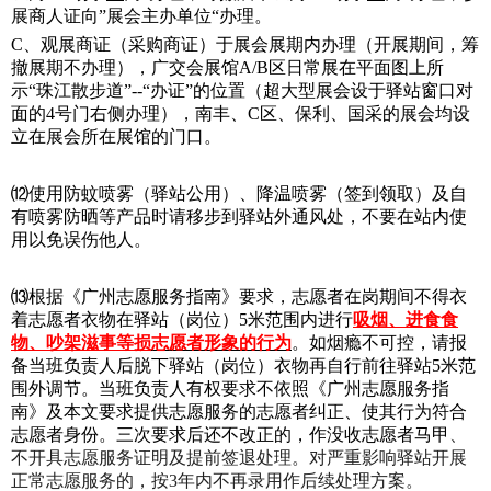
展商人证向”展会主办单位“办理。
C
、观展商证（采购商证）于展会展期内办理（开展期间，筹
撤展期不办理），广交会展馆A/B区日常展在平面图上所
示“珠江散步道”--“办证”的位置（超大型展会设于驿站窗口对
面的4号门右侧办理），南丰、C区、保利、国采的展会均设
立在展会所在展馆的门口。
⑿使用防蚊喷雾（驿站公用）、降温喷雾（签到领取）及自
有喷雾防晒等产品时请移步到驿站外通风处，不要在站内使
用以免误伤他人。
⒀根据《广州志愿服务指南》要求，志愿者在岗期间不得衣
着志愿者衣物在驿站（岗位）5米范围内进行
吸烟、进食食
物、吵架滋事等损
志愿者形象的行为
。如烟瘾不可控，请报
备当班负责人后脱下驿站（岗位）衣物再自行前往驿站5米范
围外调节。当班负责人有权要求不依照
《广州志愿服务指
南》及本文要求提供志愿服务的志愿者纠正、使其行为符合
志愿者身份。三次要求后还不改正的，作没收志愿者马甲
、
不开具志愿服务证明
及提前签退处理。对严重影响驿站开展
正常志愿服务的，按3年内不再录用作后续处理方案。