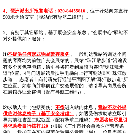
4
、
琶洲派出所报警电话：020-84455816
，位于驿站向东直行
500米为治安室（驿站配有导航二维码）。
5
、有别于其它驿站，基于展会安全考虑，“会展中心”驿站不
对外提供如下服务：
⑴
不提供任何形式物品暂存服务
，一般到达驿站咨询这个问
题的客商均为前往广交会展馆的，展馆
“珠江散步道”沿途设
有多个黄色存包箱，请引导咨询者到展馆内咨询“珠江散步
道”位置。4号门进展馆后扶手电梯向上行可到达B区“珠江散
步道”；志愿者上岗前请先行通过平面图了解“珠江散步道”所
在位置。如客商并非前往广交会展馆的，请引导其向展会所
在展馆办证处咨询（配有导航二维码）。
⑵求助人士（包括受伤）
不得
进入站内休息，
驿站不对外提
供临时休息椅子（基于安全考虑）
，如遇受伤求助请立即引
导其前往省医二院就医（配有导航二维码）,
志愿者应尽量引
导求助者自行拨打120
（根据《广州市社会急救医疗管理条
例》，救护车在车内显著位置用公示牌（栏）、价目表等方