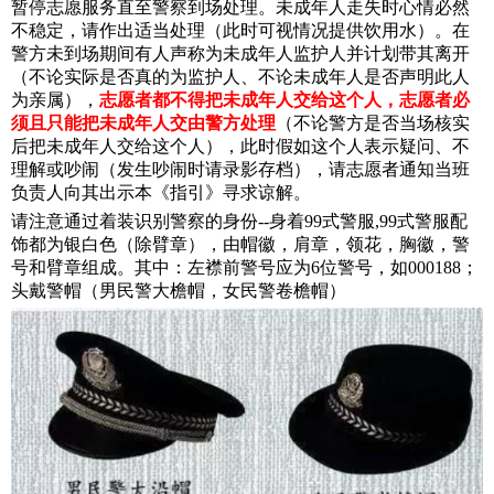
暂停志愿服务直至警察到场处理。未成年人走失时心情必然
不稳定，请作出适当处理（此时可视情况提供饮用水）。在
警方未到场期间有人声称为未成年人监护人并计划带其离开
（不论实际是否真的为监护人、不论未成年人是否声明此人
为亲属），
志愿者都不得把未成年人交给这个人，志愿者必
须且只能把未成年人交由警方处理
（不论警方是否当场核实
后把未成年人交给这个人），此时假如这个人表示疑问、不
理解或吵闹（发生吵闹时请录影存档），请志愿者通知当班
负责人向其出示本《指引》寻求谅解。
请注意通过着装识别警察的身份--身着99式警服,99式警服配
饰都为银白色（除臂章），由帽徽，肩章，领花，胸徽，警
号和臂章组成。其中：左襟前警号应为6位警号，如000188；
头戴警帽（男民警大檐帽，女民警卷檐帽）