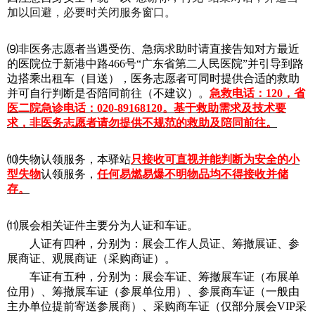
加以回避，必要时关闭服务窗口。
⑼非医务志愿者当遇受伤、急病求助时请直接告知对方最近
的医院位于新港中路466号“广东省第二人民医院”并引导到路
边搭乘出租车（目送），医务志愿者可同时提供合适的救助
并可自行判断是否陪同前往（不建议）。
急救电话：120，省
医二院急诊电话：020-89168120。基于救助需求及技术要
求，非医务志愿者请勿提供不规范的救助及陪同前往。
⑽失物认领服务，本驿站
只接收可直视并能判断为安全的小
型失物
认领服务，
任何易燃易爆不明物品均不得接收并储
存。
⑾展会相关证件主要分为人证和车证。
人证有四种，分别为：展会工作人员证、筹撤展证、参
展商证、观展商证（采购商证）。
车证有五种，分别为：展会车证、筹撤展车证（布展单
位用）、筹撤展车证（参展单位用）、参展商车证（一般由
主办单位提前寄送参展商）、采购商车证（仅部分展会VIP采