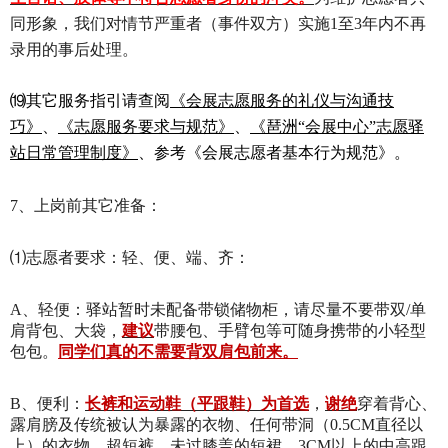
同形象，我们对情节严重者（事件双方）实施1至3年内不再
录用的事后处理。
⒆
其它服务指引请查阅
《会展志愿服务的礼仪与沟通技
巧》
、
《志愿服务要求与规范》
、
《琶洲“会展中心”志愿驿
站日常管理制度》
、参考《会展志愿者基本行为规范》。
7、上岗前其它准备：
⑴
志愿者要求：轻、便、端、齐：
A
、轻便：驿站暂时未配备带锁储物柜，请尽量不要带双/单
肩背包、大袋，
建议
带腰包、手臂包等可随身携带的小轻型
包包。
同学们真的不需要背双肩包前来。
B
、便利：
长裤和运动鞋（平跟鞋）为首选
，
谢绝
穿着
背心、
露肩膀及传统被认为暴露的衣物、任何带洞（0.5CM直径以
上）的衣物、超短裤、未过膝盖的短裙、3CM以上的中高跟