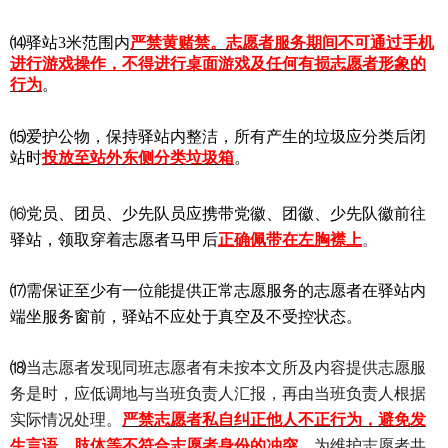
⒁驿站3米范围内
严禁黄赌禁。志愿者服务期间
不可通过手机
进行游戏操作，不得进行桌面游戏及
任何有损志愿者形象的
行为
。
⒂爱护公物，保持驿站内整洁，所有产生的垃圾应分类后闭
站时
投放至站外东侧分类垃圾箱
。
⒃
党员、团员、少先队员应携带党徽、团徽、少先队徽前往
。
驿站，领取穿着志愿者马甲后
正确佩带在左胸襟上
⒄需保证至少有一位能提供正常志愿服务的志愿者在驿站内
端坐服务窗前，驿站不应处于真空及不受控状态。
⒅
当志愿者发现同班志愿者有未按本文所及内容提供志愿服
务是时，应低调地与当班负责人汇报，再由当班负责人根据
实际情况处理。
严禁志愿者私自纠正他人不正行为，避免发
生言语、肢体等不符合志愿者身份的冲突。
为维护志愿者共