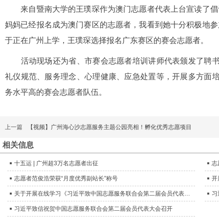
来自暨南大学的王璞琛作为澳门志愿者代表上台宣读了倡议
妈妈已经报名成为澳门赛区的志愿者，我看到她十分积极地参
于正在广州上学，王璞琛选择报名广东赛区的赛会志愿者。
活动现场还为省、市赛会志愿者培训讲师代表颁发了聘书
礼仪规范、服务理念、心理健康、应急处置等，开展多方面
务水平高的赛会志愿者队伍。
上一篇
【视频】广州海心沙志愿服务主题公园亮相！孵化优秀志愿项目
相关信息
十五运 | 广州超3万名志愿者出征
志
志愿者范俊浩荣获“月度优秀副站长”称号
开
关于开展在线学习《习近平致中国志愿服务联合会第二届会员代表大会的贺信》内容，《民政部关于学习宣传贯彻习近平总书记志愿服务重要指示精神的通知》内容，重温志愿者誓词的活动通知
习
习近平致信祝贺中国志愿服务联合会第二届会员代表大会召开