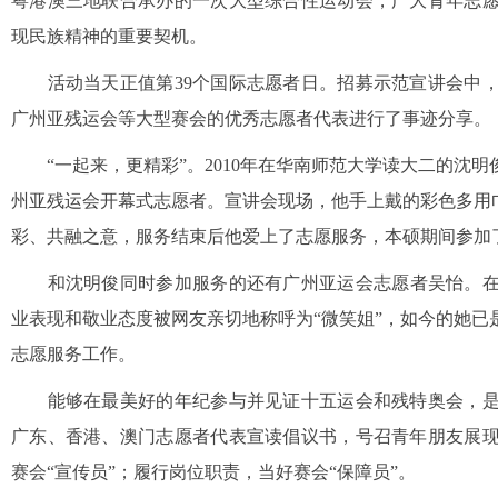
粤港澳三地联合承办的一次大型综合性运动会，广大青年志
现民族精神的重要契机。
活动当天正值第39个国际志愿者日。招募示范宣讲会中，
广州亚残运会等大型赛会的优秀志愿者代表进行了事迹分享。
“一起来，更精彩”。2010年在华南师范大学读大二的沈
州亚残运会开幕式志愿者。宣讲会现场，他手上戴的彩色多用
彩、共融之意，服务结束后他爱上了志愿服务，本硕期间参加了
和沈明俊同时参加服务的还有广州亚运会志愿者吴怡。在2
业表现和敬业态度被网友亲切地称呼为“微笑姐”，如今的她已
志愿服务工作。
能够在最美好的年纪参与并见证十五运会和残特奥会，是
广东、香港、澳门志愿者代表宣读倡议书，号召青年朋友展
赛会“宣传员”；履行岗位职责，当好赛会“保障员”。