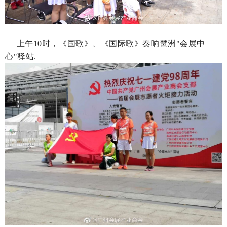
上午10时，《国歌》、《国际歌》奏响琶洲"会展中
心"驿站.