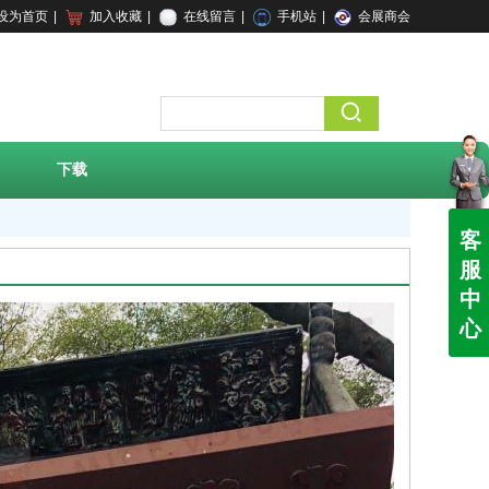
设为首页
|
加入收藏
|
在线留言
|
手机站
|
会展商会
下载
客
服
中
心